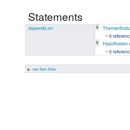
Studiengang Medieninformatik
Statements
Studiengang Medieninformatik
depends on
Themenfind
0 referen
Hypothesen a
0 referen
see item links