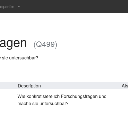
roperties
y 25WS
ist Properties
ew Property
ragen
(Q499)
gineering 24WS
 sie untersuchbar?
y 24WS
beiten 24SS
Description
Al
Wie konkretisiere ich Forschungsfragen und
MI 23WS
mache sie untersuchbar?
beiten 23WS