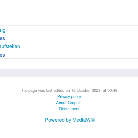
 B.A UR
 M.Sc. UR
ung
ces
ufstellen
ces
This page was last edited on 19 October 2023, at 00:48.
Privacy policy
About GraphIT
Disclaimers
Powered by MediaWiki